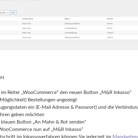
bH
nü im Reiter „WooCommerce“ den neuen Button „M&R Inkasso“
-Möglichkeit) Bestellungen angezeigt
Zugangsdaten ein (E-Mail Adresse & Passwort) und die Verbindun
rfahren geben möchten
en blauen Button „An Mahn & Rot senden“
im WooCommerce nun auf „M&R Inkasso“
schritt im Inkassoverfahren können Sie jederzeit im
Mandantenp