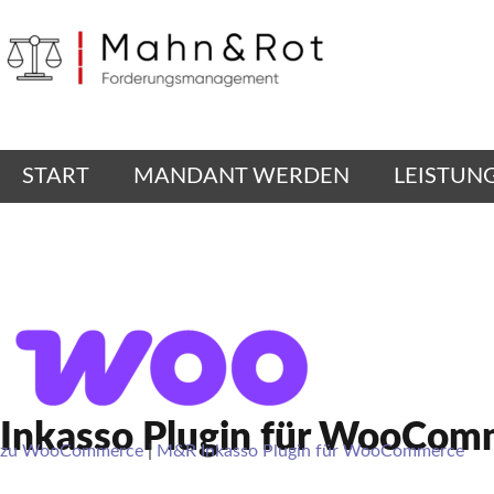
START
MANDANT WERDEN
LEISTUN
Inkasso Plugin für WooCom
zu WooCommerce
|
M&R Inkasso Plugin für WooCommerce