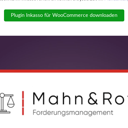
Plugin Inkasso für WooCommerce downloaden