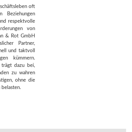
schäftsleben oft
en Beziehungen
 und respektvolle
rderungen von
ahn & Rot GmbH
licher Partner,
ell und taktvoll
ngen kümmern.
 trägt dazu bei,
unden zu wahren
stigen, ohne die
 belasten.