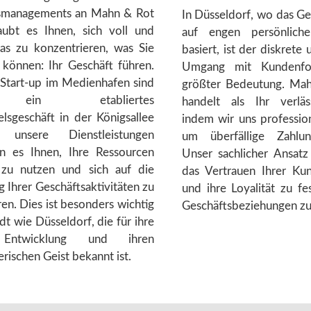
smanagements an Mahn & Rot
In Düsseldorf, wo das Ge
ubt es Ihnen, sich voll und
auf engen persönlich
as zu konzentrieren, was Sie
basiert, ist der diskrete
können: Ihr Geschäft führen.
Umgang mit Kundenfo
 Start-up im Medienhafen sind
größter Bedeutung. M
ein etabliertes
handelt als Ihr verläss
elsgeschäft in der Königsallee
indem wir uns profession
, unsere Dienstleistungen
um überfällige Zahlu
n es Ihnen, Ihre Ressourcen
Unser sachlicher Ansatz
r zu nutzen und sich auf die
das Vertrauen Ihrer K
 Ihrer Geschäftsaktivitäten zu
und ihre Loyalität zu fe
en. Dies ist besonders wichtig
Geschäftsbeziehungen zu
adt wie Düsseldorf, die für ihre
 Entwicklung und ihren
rischen Geist bekannt ist.