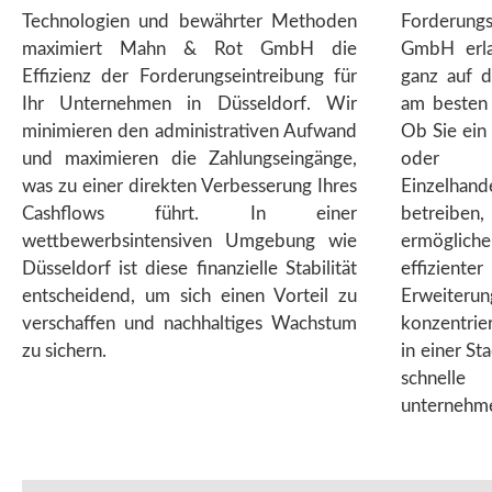
Technologien und bewährter Methoden
Forderung
maximiert Mahn & Rot GmbH die
GmbH erla
Effizienz der Forderungseintreibung für
ganz auf d
Ihr Unternehmen in Düsseldorf. Wir
am besten 
minimieren den administrativen Aufwand
Ob Sie ein
und maximieren die Zahlungseingänge,
oder 
was zu einer direkten Verbesserung Ihres
Einzelhand
Cashflows führt. In einer
betreiben
wettbewerbsintensiven Umgebung wie
ermögliche
Düsseldorf ist diese finanzielle Stabilität
effiziente
entscheidend, um sich einen Vorteil zu
Erweiterung
verschaffen und nachhaltiges Wachstum
konzentrier
zu sichern.
in einer St
schnelle
unternehme